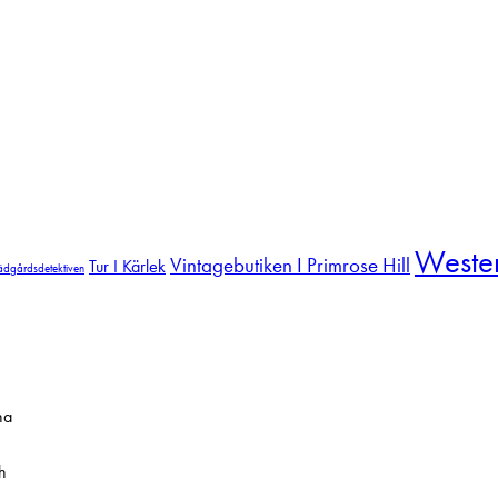
Weste
Vintagebutiken I Primrose Hill
Tur I Kärlek
ädgårdsdetektiven