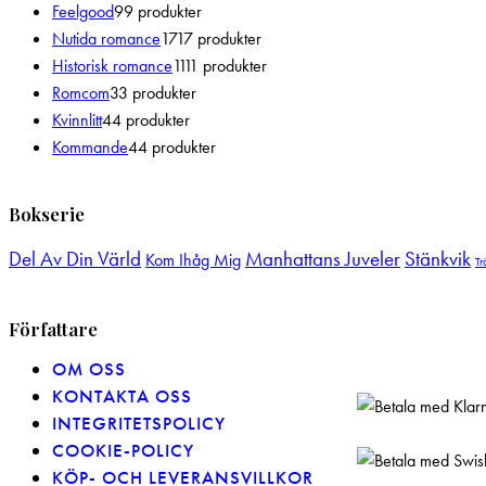
Feelgood
9
9 produkter
Nutida romance
17
17 produkter
Historisk romance
11
11 produkter
Romcom
3
3 produkter
Kvinnlitt
4
4 produkter
Kommande
4
4 produkter
Bokserie
Del Av Din Värld
Manhattans Juveler
Stänkvik
Kom Ihåg Mig
Tr
Författare
OM OSS
KONTAKTA OSS
INTEGRITETSPOLICY
COOKIE-POLICY
KÖP- OCH LEVERANSVILLKOR