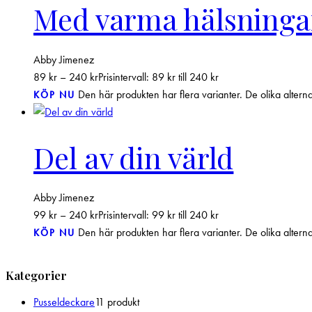
Med varma hälsninga
Abby Jimenez
89
kr
–
240
kr
Prisintervall: 89 kr till 240 kr
Den här produkten har flera varianter. De olika altern
KÖP NU
Del av din värld
Abby Jimenez
99
kr
–
240
kr
Prisintervall: 99 kr till 240 kr
Den här produkten har flera varianter. De olika altern
KÖP NU
Kategorier
Pusseldeckare
1
1 produkt