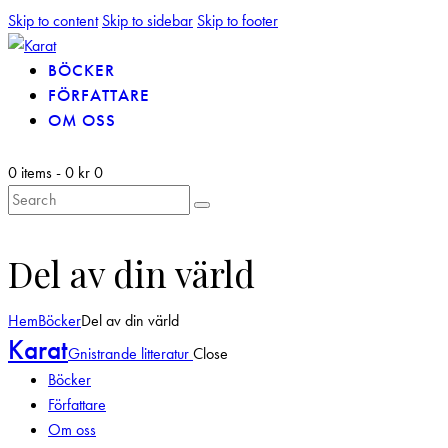
Skip to content
Skip to sidebar
Skip to footer
BÖCKER
FÖRFATTARE
OM OSS
0 items
-
0 kr
0
Del av din värld
Hem
Böcker
Del av din värld
Karat
Gnistrande litteratur
Close
Böcker
Författare
Om oss