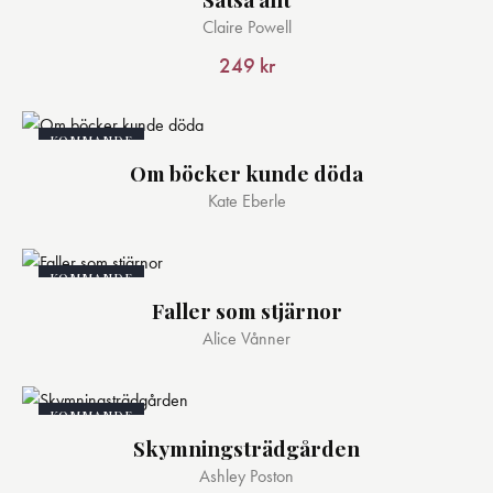
Claire Powell
249
kr
KOMMANDE
Om böcker kunde döda
Kate Eberle
KOMMANDE
Faller som stjärnor
Alice Vånner
KOMMANDE
Skymningsträdgården
Ashley Poston