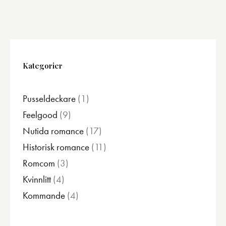
Kategorier
Pusseldeckare
1
1
produkt
Feelgood
9
9
produkter
Nutida romance
17
17
produkter
Historisk romance
11
11
produkter
Romcom
3
3
produkter
Kvinnlitt
4
4
produkter
Kommande
4
4
produkter