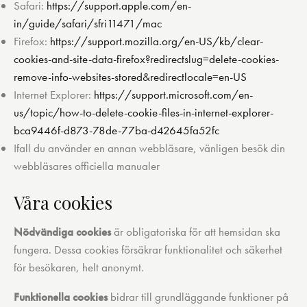
Safari:
https://support.apple.com/en-
in/guide/safari/sfri11471/mac
Firefox:
https://support.mozilla.org/en-US/kb/clear-
cookies-and-site-data-firefox?redirectslug=delete-cookies-
remove-info-websites-stored&redirectlocale=en-US
Internet Explorer:
https://support.microsoft.com/en-
us/topic/how-to-delete-cookie-files-in-internet-explorer-
bca9446f-d873-78de-77ba-d42645fa52fc
Ifall du använder en annan webbläsare, vänligen besök din
webbläsares officiella manualer
Våra cookies
Nödvändiga cookies
är obligatoriska för att hemsidan ska
fungera. Dessa cookies försäkrar funktionalitet och säkerhet
för besökaren, helt anonymt.
Funktionella cookies
bidrar till grundläggande funktioner på