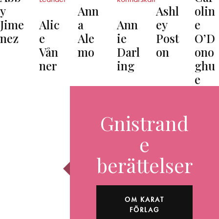
y
Ann
Ashl
olin
Jime
Alic
a
Ann
ey
e
nez
e
Ale
ie
Post
O’D
Vån
mo
Darl
on
ono
ner
ing
ghu
e
Gnistrand
e
berättelser
OM KARAT
FÖRLAG