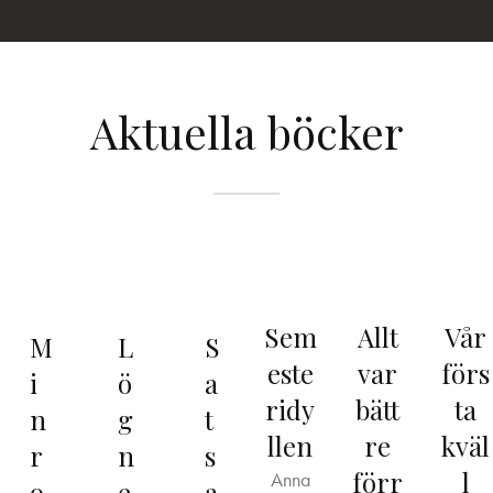
Aktuella böcker
Sem
Allt
Vår
M
L
S
este
var
förs
i
ö
a
ridy
bätt
ta
n
g
t
llen
re
kväl
r
n
s
förr
l
Anna
o
e
a