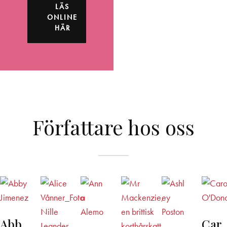
LÄS
ONLINE
HÄR
Författare hos oss
Abb
Car