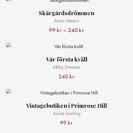
varianter.
Skärgårdsdrömmen
De
Den
Anna Alemo
olika
här
alternativen
produkten
99
kr
–
240
kr
Prisintervall:
kan
har
99 kr
till
väljas
flera
240 kr
på
varianter.
Vår första kväll
produktsidan
De
Abby Jimenez
olika
alternativen
240
kr
kan
väljas
på
Vintagebutiken i Primrose Hill
produktsidan
Annie Darling
99
kr