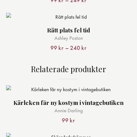
99
kr
–
249
kr
Prisintervall:
har
99 kr
till
flera
249 kr
varianter.
Rätt plats fel tid
De
Den
Ashley Poston
olika
här
alternativen
produkten
99
kr
–
240
kr
Prisintervall:
kan
har
99 kr
till
väljas
flera
Relaterade produkter
240 kr
på
varianter.
produktsidan
De
olika
alternativen
Kärleken får ny kostym i vintagebutiken
kan
Den
väljas
Annie Darling
här
på
produkten
99
kr
produktsidan
har
flera