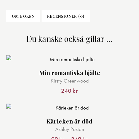
OM BOKEN
RECENSIONER (0)
Du kanske också gillar …
Min romantiska hjälte
Kirsty Greenwood
240
kr
Kärleken är död
Den
Ashley Poston
här
produkten