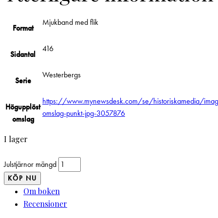
Mjukband med flik
Format
416
Sidantal
Westerbergs
Serie
https://www.mynewsdesk.com/se/historiskamedia/images
Högupplöst
omslag-punkt-jpg-3057876
omslag
I lager
Julstjärnor mängd
KÖP NU
Om boken
Recensioner