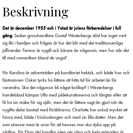
Beskrivning
Det är december 1955 och i Ystad är julens förberedelser i full
gång.
Sedan grosshandlare Gustaf Westerbergs död har inget varit
sig likt i familjen och frågan är hur det blir med det traditionsenliga
julfirandet. Farmor är nygift och kärare än någonsin, men hur står det
till med romantiken bland de unga?
För Karolina är adventstiden på konditoriet hektisk, och både hon och
fästmannen Oskar tycks ha lättare att hitta tid för arbetet än för
varandra. Ska det någonsin bli något bröllop? I Westerbergs
handelsbod kämpar Ulla med juldekorationerna och längtar efter att
få ha sin make för sig själv, men det är lättare sagt än gjort när de
nygifta delar bostad med föräldrarna. Charlotte har också mycket att
hinna med, både i frisörsalongen och med sin lilla dotter. Men det
som stressar mest är oron för att hennes mor ska dyka upp på
julafton. För Elsas del handlar julen om sång och hela månaden är