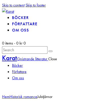
Skip to content
Skip to footer
BÖCKER
FÖRFATTARE
OM OSS
0 items
-
0 kr
0
Karat
Gnistrande litteratur
Close
Böcker
Författare
Om oss
Hem
Historisk romance
Julstjärnor