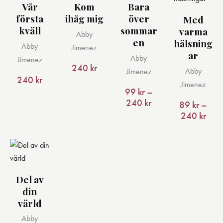
Vår
Kom
Bara
Den
första
ihåg mig
över
Med
här
Den
kväll
sommar
varma
produkten
här
Abby
en
hälsning
har
produkten
Abby
Jimenez
ar
Abby
flera
har
Jimenez
240
kr
Abby
Jimenez
varianter.
flera
240
kr
Jimenez
De
varianter.
99
kr
–
olika
De
240
kr
Prisintervall:
89
kr
–
alternativen
olika
99 kr
240
kr
Prisi
till
kan
alternativen
89 k
240 kr
till
väljas
kan
240 
på
väljas
produktsidan
på
produktsidan
Del av
Den
din
här
värld
produkten
har
Abby