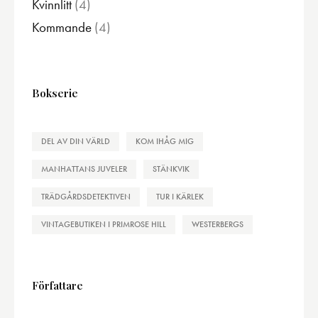
produkter
Kvinnlitt
4
4
produkter
Kommande
4
4
produkter
Bokserie
DEL AV DIN VÄRLD
KOM IHÅG MIG
MANHATTANS JUVELER
STÄNKVIK
TRÄDGÅRDSDETEKTIVEN
TUR I KÄRLEK
VINTAGEBUTIKEN I PRIMROSE HILL
WESTERBERGS
Författare