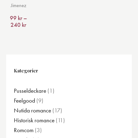
flera
Jimenez
varianter.
99
kr
–
De
240
kr
Prisintervall:
olika
99 kr
alternativen
till
240 kr
kan
väljas
på
produktsidan
Kategorier
Pusseldeckare
1
1
produkt
Feelgood
9
9
produkter
Nutida romance
17
17
produkter
Historisk romance
11
11
produkter
Romcom
3
3