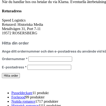
När du handlar hos oss betalar du via Klarna. Eventuella återbetalnin
Returadress
Speed Logistics
Returavd: Historiska Media
Metallvägen 31, Port 7-11
19572 ROSERSBERG
Hitta din order
Ange ditt ordernummer och den e-postadress du använde vid kö
Ordernummer
*
E-postadress
*
Hitta order
Pusseldeckare
1
1 produkt
Feelgood
9
9 produkter
Nutida romance
17
17 produkter
Historisk romance
11
11 produkter