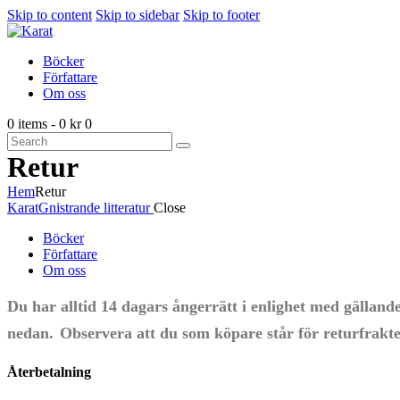
Skip to content
Skip to sidebar
Skip to footer
Böcker
Författare
Om oss
0 items
-
0 kr
0
Retur
Hem
Retur
Karat
Gnistrande litteratur
Close
Böcker
Författare
Om oss
Du har alltid 14 dagars ångerrätt i enlighet med gällan
nedan.
Observera att du som köpare står för returfrakt
Återbetalning