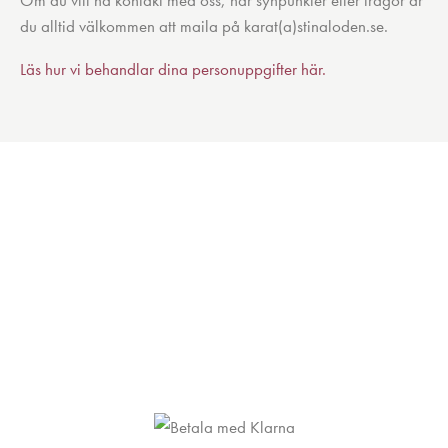
Om du vill ha kontakt med oss, har synpunkter eller frågor är
du alltid välkommen att maila på karat(a)stinaloden.se.
Läs hur vi behandlar dina personuppgifter här.