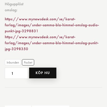
Högupplöst
omslag
https://www.mynewsdesk.com/se/karat-
forlag/images/under-samma-bla-himmel-omslag-audio-
punkt-jpg-3298831
https://www.mynewsdesk.com/se/karat-
forlag/images/under-samma-bla-himmel-omslag-punkt-
jpg-3298350
Inbunden
Pocket
Under
KÖP NU
samma
blå
himmel
mängd