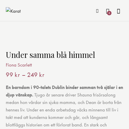
0
Under samma blå himmel
Fíona Scarlett
99
kr
–
249
kr
Prisintervall:
99 kr
En barndom i 90-talets Dublin binder samman två själar i en
till
djup vänskap.
Tjugo år senare driver Shauna frisörsalong
249 kr
medan hon vårdar sin sjuka mamma, och Dean är borta från
hennes liv. Under en enda arbetsdag väcks minnena till liv i
takt med att kunderna kommer och går, och långsamt
blottläggs historien om ett förlorat band. En stark och