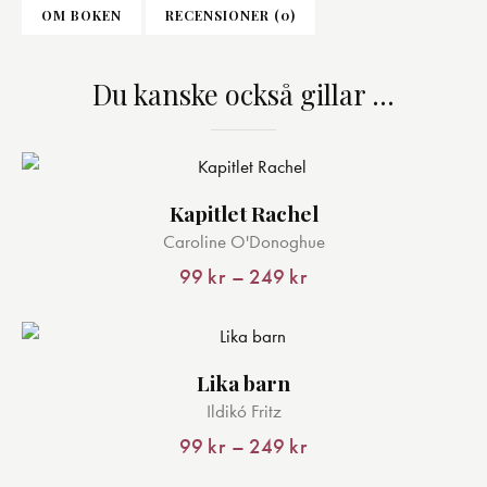
OM BOKEN
RECENSIONER (0)
Du kanske också gillar …
Kapitlet Rachel
Den
Caroline O'Donoghue
här
produkten
99
kr
–
249
kr
Prisintervall:
har
99 kr
till
flera
249 kr
varianter.
Lika barn
De
Den
Ildikó Fritz
olika
här
alternativen
produkten
99
kr
–
249
kr
Prisintervall:
kan
har
99 kr