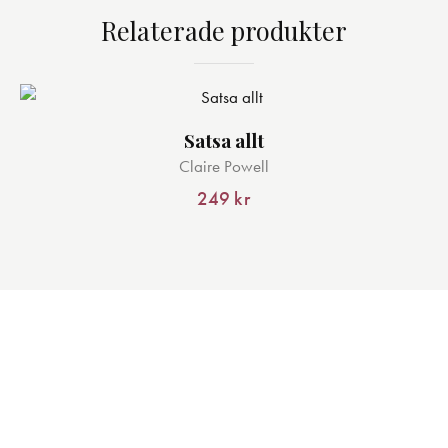
till
väljas
flera
Relaterade produkter
249 kr
på
varianter.
produktsidan
De
olika
alternativen
Satsa allt
kan
väljas
Claire Powell
på
249
kr
produktsidan